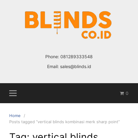
Skip
to
content
Phone:
081289333548
Email:
sales@blinds.id
0
Home
Posts tagged “vertical blinds kombinasi merk sharp point”
Tag: vertical blinds