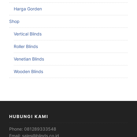
Harga Gorden
Shop
Vertical Blinds
Roller Blinds
Venetian Blinds
Wooden Blinds
HUBUNGI KAMI
Phone:
081289333548
Email:
sales@blinds.co.id