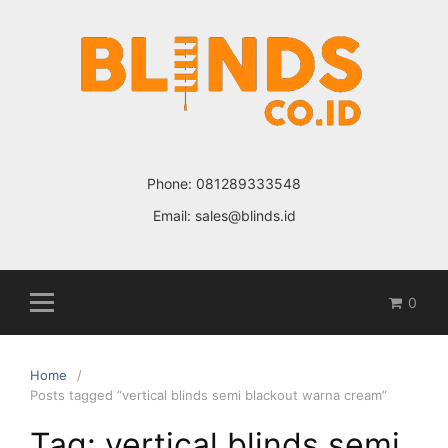
Skip
to
content
Phone:
081289333548
Email:
sales@blinds.id
0
Home
Posts tagged “vertical blinds semi blackout warna cream”
Tag: vertical blinds semi