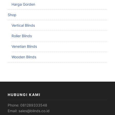
Harga Gorden
Shop
Vertical Blinds
Roller Blinds
Venetian Blinds
Wooden Blinds
HUBUNGI KAMI
Phone:
081289333548
Email:
sales@blinds.co.id