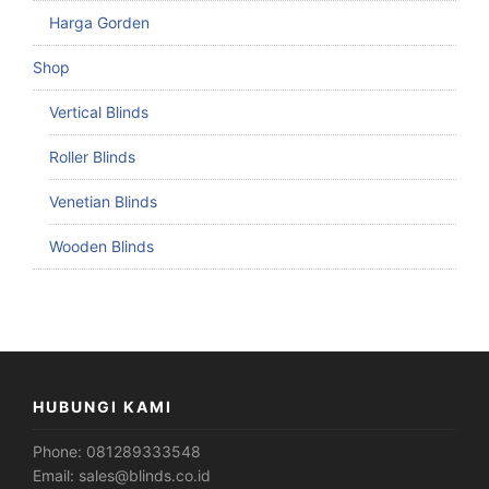
Harga Gorden
Shop
Vertical Blinds
Roller Blinds
Venetian Blinds
Wooden Blinds
HUBUNGI KAMI
Phone:
081289333548
Email:
sales@blinds.co.id