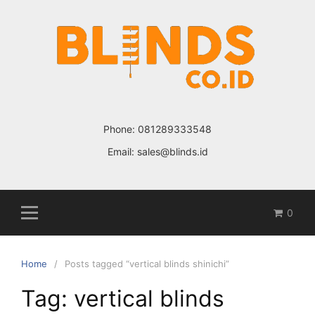
Skip
to
content
Phone:
081289333548
Email:
sales@blinds.id
0
Home
Posts tagged “vertical blinds shinichi”
Tag: vertical blinds