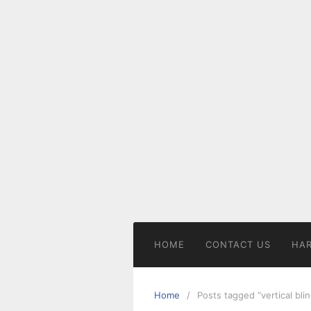
Skip
to
content
HOME
CONTACT US
HAR
Home
Posts tagged “vertical bli