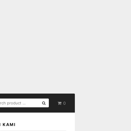
RCH
0
:
I KAMI