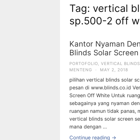
Tag: vertical b
sp.500-2 off w
Kantor Nyaman Den
Blinds Solar Scree
PORTOFOLIO
,
VERTICAL BLIND
MENTENG
·
MAY 2, 2018
pilihan vertical blinds solar 
pesan di www.blinds.co.id Vert
Screen Off White Untuk ruan
sebagainya yang nyaman den
ruangan namun tidak panas,
vertical blinds solar screen 
mana dengan …
Continue reading →