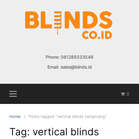
Skip
to
content
Phone:
081289333548
Email:
sales@blinds.id
0
Home
Posts tagged “vertical blinds tangerang”
Tag: vertical blinds