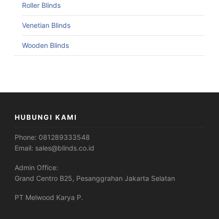
Roller Blinds
Venetian Blinds
Wooden Blinds
HUBUNGI KAMI
Phone:
081289333548
Email:
sales@blinds.co.id
Admin Office:
Grand Centro B25, Pesanggrahan Jakarta Selatan
PT Melwood Karya P.