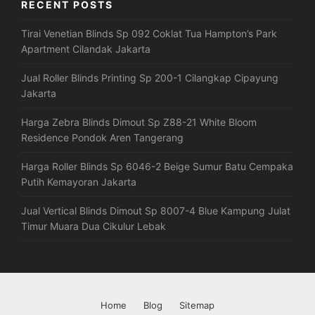
RECENT POSTS
Tirai Venetian Blinds Sp 092 Coklat Tua Hampton’s Park
Apartment Cilandak Jakarta
Jual Roller Blinds Printing Sp 200-1 Cilangkap Cipayung
Jakarta
Harga Zebra Blinds Dimout Sp Z88-21 White Bloom
Residence Pondok Aren Tangerang
Harga Roller Blinds Sp 6046-2 Beige Sumur Batu Cempaka
Putih Kemayoran Jakarta
Jual Vertical Blinds Dimout Sp 8007-4 Blue Kampung Julat
Timur Muara Dua Cikulur Lebak
Home
Blog
Sitemap