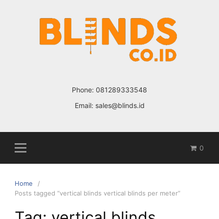
Skip
to
content
Phone:
081289333548
Email:
sales@blinds.id
0
Home
Posts tagged “vertical blinds vertical blinds per meter”
Tag: vertical blinds