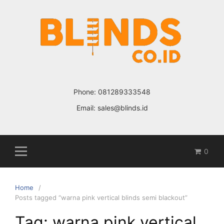
Skip
to
content
Phone:
081289333548
Email:
sales@blinds.id
0
Home
Posts tagged “warna pink vertical blinds semi blackout”
Tag: warna pink vertical