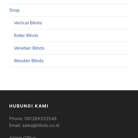
Shop
Vertical Blinds
Roller Blinds
Venetian Blinds
Wooden Blinds
HUBUNGI KAMI
Phone:
081289333548
Email:
sales@blinds.co.id
Admin Office: