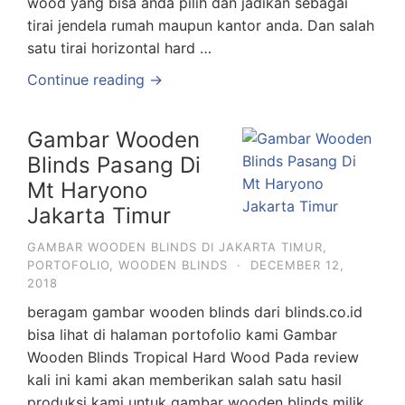
wood yang bisa anda pilih dan jadikan sebagai
tirai jendela rumah maupun kantor anda. Dan salah
satu tirai horizontal hard …
Continue reading →
Gambar Wooden
Blinds Pasang Di
Mt Haryono
Jakarta Timur
GAMBAR WOODEN BLINDS DI JAKARTA TIMUR
,
PORTOFOLIO
,
WOODEN BLINDS
·
DECEMBER 12,
2018
beragam gambar wooden blinds dari blinds.co.id
bisa lihat di halaman portofolio kami Gambar
Wooden Blinds Tropical Hard Wood Pada review
kali ini kami akan memberikan salah satu hasil
produksi kami untuk gambar wooden blinds milik