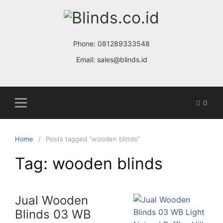
Skip
to
content
Phone:
081289333548
Email:
sales@blinds.id
0
Home
Posts tagged “wooden blinds”
Tag: wooden blinds
Jual Wooden
Blinds 03 WB