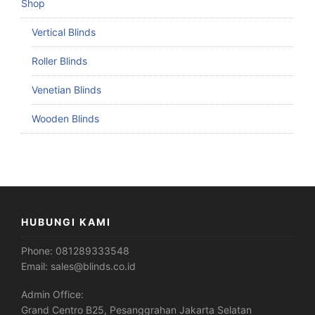
Shop
Vertical Blinds
Roller Blinds
Venetian Blinds
Wooden Blinds
HUBUNGI KAMI
Phone:
081289333548
Email:
sales@blinds.co.id
Admin Office:
Grand Centro B25, Pesanggrahan Jakarta Selatan