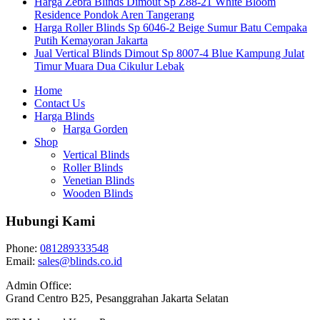
Harga Zebra Blinds Dimout Sp Z88-21 White Bloom
Residence Pondok Aren Tangerang
Harga Roller Blinds Sp 6046-2 Beige Sumur Batu Cempaka
Putih Kemayoran Jakarta
Jual Vertical Blinds Dimout Sp 8007-4 Blue Kampung Julat
Timur Muara Dua Cikulur Lebak
Home
Contact Us
Harga Blinds
Harga Gorden
Shop
Vertical Blinds
Roller Blinds
Venetian Blinds
Wooden Blinds
Hubungi Kami
Phone:
081289333548
Email:
sales@blinds.co.id
Admin Office:
Grand Centro B25, Pesanggrahan Jakarta Selatan