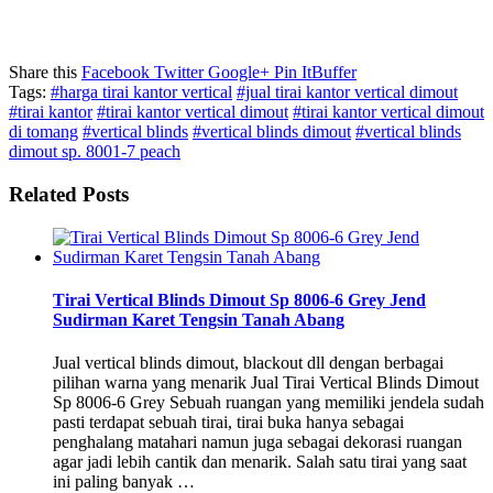
Share this
Facebook
Twitter
Google+
Pin It
Buffer
Tags:
#harga tirai kantor vertical
#jual tirai kantor vertical dimout
#tirai kantor
#tirai kantor vertical dimout
#tirai kantor vertical dimout
di tomang
#vertical blinds
#vertical blinds dimout
#vertical blinds
dimout sp. 8001-7 peach
Related Posts
Tirai Vertical Blinds Dimout Sp 8006-6 Grey Jend
Sudirman Karet Tengsin Tanah Abang
Jual vertical blinds dimout, blackout dll dengan berbagai
pilihan warna yang menarik Jual Tirai Vertical Blinds Dimout
Sp 8006-6 Grey Sebuah ruangan yang memiliki jendela sudah
pasti terdapat sebuah tirai, tirai buka hanya sebagai
penghalang matahari namun juga sebagai dekorasi ruangan
agar jadi lebih cantik dan menarik. Salah satu tirai yang saat
ini paling banyak …