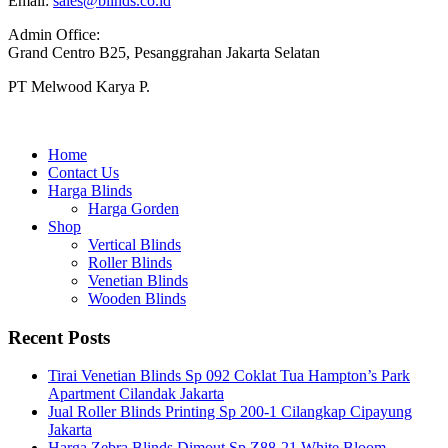
Email:
sales@blinds.co.id
Admin Office:
Grand Centro B25, Pesanggrahan Jakarta Selatan
PT Melwood Karya P.
Home
Contact Us
Harga Blinds
Harga Gorden
Shop
Vertical Blinds
Roller Blinds
Venetian Blinds
Wooden Blinds
Recent Posts
Tirai Venetian Blinds Sp 092 Coklat Tua Hampton’s Park
Apartment Cilandak Jakarta
Jual Roller Blinds Printing Sp 200-1 Cilangkap Cipayung
Jakarta
Harga Zebra Blinds Dimout Sp Z88-21 White Bloom