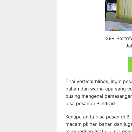
29+ Portofol
Ja
Tirai vertical blinds, ingin p
bahan dan warna apa yang c
pusing mengenai pemasangann
bisa pesan di Blinds.id
Kenapa anda bisa pesan di Bl
macam pilihan bahan dan jug
memberikan gratis biaya pema