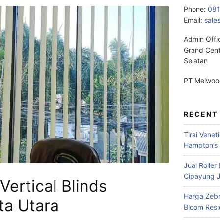
Phone:
08
Email:
sale
Admin Offi
Grand Cent
Selatan
PT Melwood
RECENT
Tirai Venet
Hampton’s 
Jual Roller
Cipayung J
Vertical Blinds
Harga Zebr
ta Utara
Bloom Res