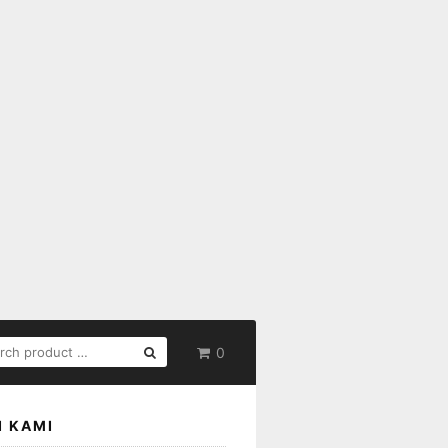
RCH
0
:
I KAMI