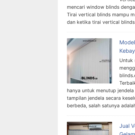
mencari window blinds dengan
Tirai vertical blinds mampu 
dan ketika tirai vertical blind
Model
Kebay
Untuk 
menggu
blinds.
Terbaik
hanya untuk menutup jendela 
tampilan jendela secara kes
berbeda, salah satunya adalah
Jual V
Gelam