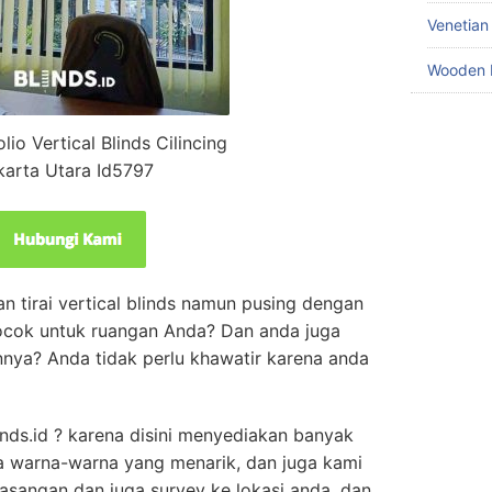
Venetian
Wooden 
io Vertical Blinds Cilincing
karta Utara Id5797
esan tirai vertical blinds namun pusing dengan
ocok untuk ruangan Anda? Dan anda juga
ya? Anda tidak perlu khawatir karena anda
inds.id ? karena disini menyediakan banyak
a warna-warna yang menarik, dan juga kami
sangan dan juga survey ke lokasi anda, dan