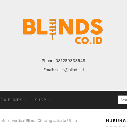
Phone:
081289333548
Email:
sales@blinds.id
SEA
GA BLINDS
SHOP
FOR
ofolio Vertical Blinds Cilincing Jakarta Utara
HUBUNG