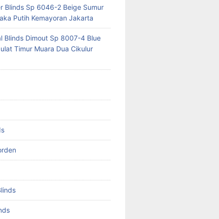
er Blinds Sp 6046-2 Beige Sumur
ka Putih Kemayoran Jakarta
al Blinds Dimout Sp 8007-4 Blue
lat Timur Muara Dua Cikulur
ds
orden
Blinds
inds