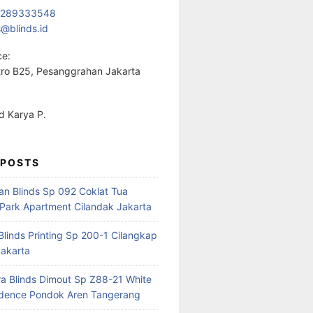
1289333548
s@blinds.id
ce:
ro B25, Pesanggrahan Jakarta
 Karya P.
 POSTS
ian Blinds Sp 092 Coklat Tua
Park Apartment Cilandak Jakarta
 Blinds Printing Sp 200-1 Cilangkap
akarta
a Blinds Dimout Sp Z88-21 White
idence Pondok Aren Tangerang