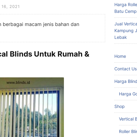
Harga Roll
16, 2021
Batu Cempa
an berbagai macam jenis bahan dan
Jual Vertic
Kampung Ju
Lebak
ical Blinds Untuk Rumah &
Home
Contact Us
Harga Blin
Harga G
Shop
Vertical 
Roller Bl