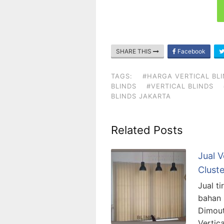
SHARE THIS
Facebook
TAGS:
#HARGA VERTICAL BL
BLINDS
#VERTICAL BLINDS
BLINDS JAKARTA
Related Posts
Jual V
Clust
Jual ti
bahan s
Dimout
Vertic