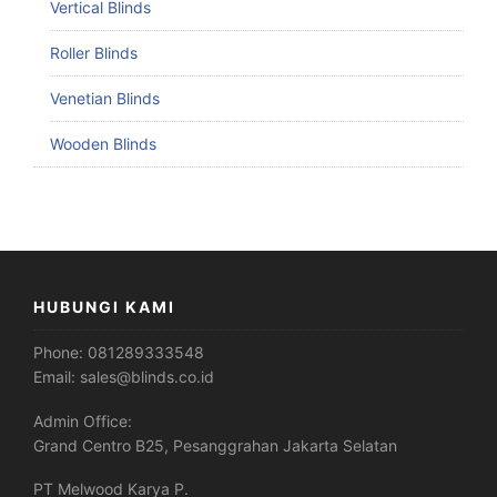
Vertical Blinds
Roller Blinds
Venetian Blinds
Wooden Blinds
HUBUNGI KAMI
Phone:
081289333548
Email:
sales@blinds.co.id
Admin Office:
Grand Centro B25, Pesanggrahan Jakarta Selatan
PT Melwood Karya P.