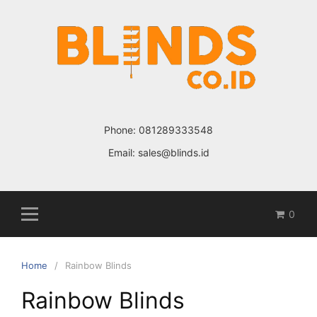
Skip
to
content
Phone:
081289333548
Email:
sales@blinds.id
0
Home
Rainbow Blinds
Rainbow Blinds