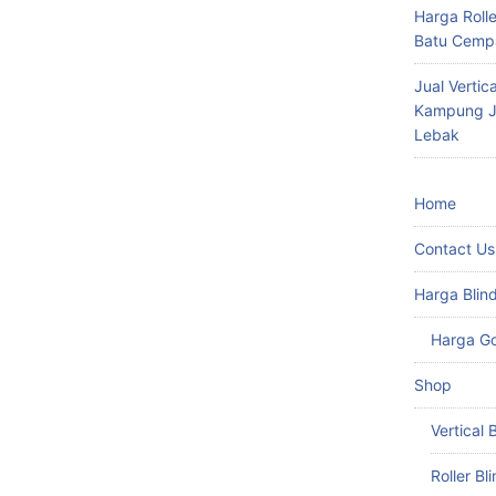
Harga Roll
Batu Cempa
Jual Vertic
Kampung Ju
Lebak
Home
Contact Us
Harga Blin
Harga G
Shop
Vertical 
Roller Bl