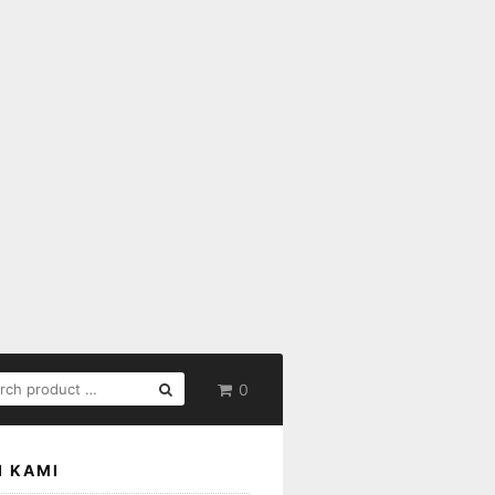
RCH
0
:
I KAMI