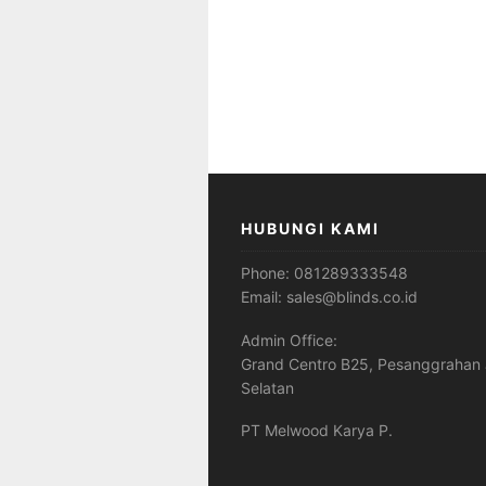
HUBUNGI KAMI
Phone:
081289333548
Email:
sales@blinds.co.id
Admin Office:
Grand Centro B25, Pesanggrahan 
Selatan
PT Melwood Karya P.