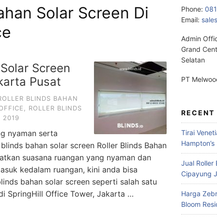
Bahan Solar Screen Di
Phone:
08
Email:
sale
ce
Admin Offi
Grand Cent
Selatan
 Solar Screen
akarta Pusat
PT Melwood
ROLLER BLINDS BAHAN
OFFICE
,
ROLLER BLINDS
RECENT
 2019
ng nyaman serta
Tirai Venet
Hampton’s 
blinds bahan solar screen Roller Blinds Bahan
patkan suasana ruangan yang nyaman dan
Jual Roller
asuk kedalam ruangan, kini anda bisa
Cipayung J
inds bahan solar screen seperti salah satu
i SpringHill Office Tower, Jakarta …
Harga Zebr
Bloom Res