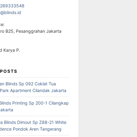
1289333548
s@blinds.id
ce:
ro B25, Pesanggrahan Jakarta
 Karya P.
 POSTS
ian Blinds Sp 092 Coklat Tua
Park Apartment Cilandak Jakarta
 Blinds Printing Sp 200-1 Cilangkap
akarta
a Blinds Dimout Sp Z88-21 White
idence Pondok Aren Tangerang