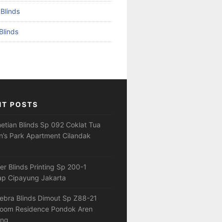
 Blinds
Blinds
NT POSTS
netian Blinds Sp 092 Coklat Tua
’s Park Apartment Cilandak
ler Blinds Printing Sp 200-1
ap Cipayung Jakarta
ebra Blinds Dimout Sp Z88-21
loom Residence Pondok Aren
ang