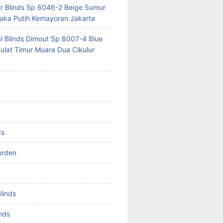
er Blinds Sp 6046-2 Beige Sumur
ka Putih Kemayoran Jakarta
al Blinds Dimout Sp 8007-4 Blue
lat Timur Muara Dua Cikulur
ds
orden
Blinds
inds