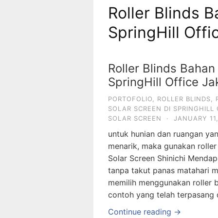
Roller Blinds 
SpringHill Offi
Roller Blinds Bahan
SpringHill Office J
PORTOFOLIO
,
ROLLER BLINDS
,
SOLAR SCREEN DI SPRINGHILL 
SOLAR SCREEN
·
JANUARY 11,
untuk hunian dan ruangan ya
menarik, maka gunakan roller 
Solar Screen Shinichi Menda
tanpa takut panas matahari m
memilih menggunakan roller bl
contoh yang telah terpasang d
Continue reading →