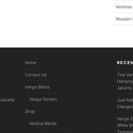
Venetian
Wooden 
Home
RECE
Contact Us
Tirai Ve
Hampton
Harga Blinds
Jakarta
Harga Gorden
Jakarta
Jual Rol
Cilangk
Shop
Harga Z
Vertical Blinds
White B
Tanger