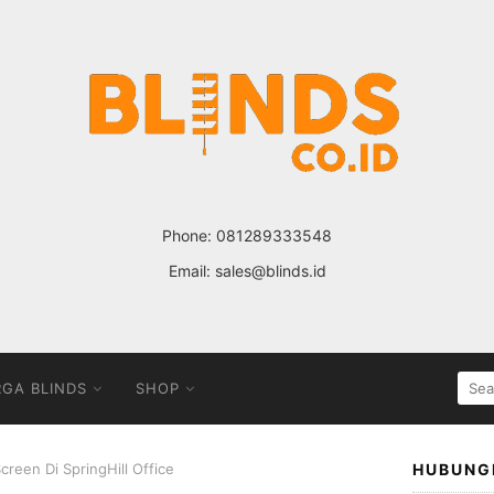
Phone:
081289333548
Email:
sales@blinds.id
SEA
GA BLINDS
SHOP
FOR
Screen Di SpringHill Office
HUBUNG