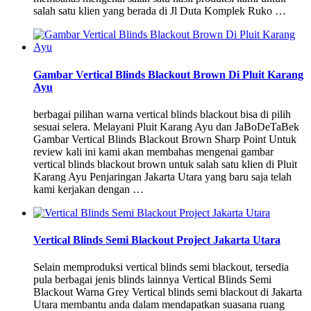
salah satu klien yang berada di Jl Duta Komplek Ruko …
Gambar Vertical Blinds Blackout Brown Di Pluit Karang
Ayu
berbagai pilihan warna vertical blinds blackout bisa di pilih
sesuai selera. Melayani Pluit Karang Ayu dan JaBoDeTaBek
Gambar Vertical Blinds Blackout Brown Sharp Point Untuk
review kali ini kami akan membahas mengenai gambar
vertical blinds blackout brown untuk salah satu klien di Pluit
Karang Ayu Penjaringan Jakarta Utara yang baru saja telah
kami kerjakan dengan …
Vertical Blinds Semi Blackout Project Jakarta Utara
Selain memproduksi vertical blinds semi blackout, tersedia
pula berbagai jenis blinds lainnya Vertical Blinds Semi
Blackout Warna Grey Vertical blinds semi blackout di Jakarta
Utara membantu anda dalam mendapatkan suasana ruang