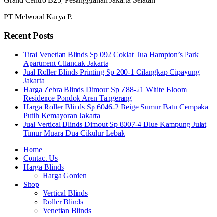
Grand Centro B25, Pesanggrahan Jakarta Selatan
PT Melwood Karya P.
Recent Posts
Tirai Venetian Blinds Sp 092 Coklat Tua Hampton’s Park
Apartment Cilandak Jakarta
Jual Roller Blinds Printing Sp 200-1 Cilangkap Cipayung
Jakarta
Harga Zebra Blinds Dimout Sp Z88-21 White Bloom
Residence Pondok Aren Tangerang
Harga Roller Blinds Sp 6046-2 Beige Sumur Batu Cempaka
Putih Kemayoran Jakarta
Jual Vertical Blinds Dimout Sp 8007-4 Blue Kampung Julat
Timur Muara Dua Cikulur Lebak
Home
Contact Us
Harga Blinds
Harga Gorden
Shop
Vertical Blinds
Roller Blinds
Venetian Blinds