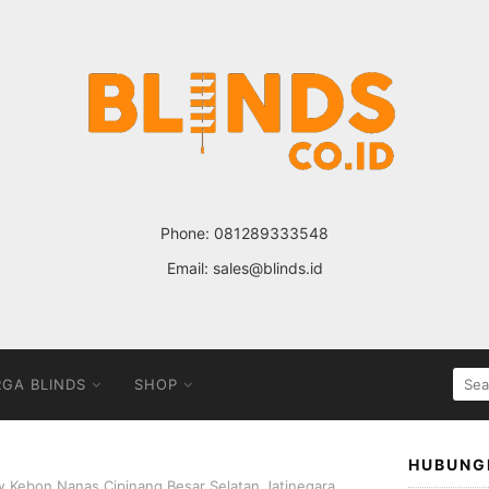
Phone:
081289333548
Email:
sales@blinds.id
SEA
GA BLINDS
SHOP
FOR
HUBUNG
ow Kebon Nanas Cipinang Besar Selatan Jatinegara