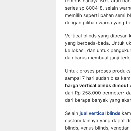
tembus cahaya 50% atau baha
series sp 8004-8, selain war
memilih seperti bahan semi b
dengan pilihan warna yang b
Vertical blinds yang dipesan 
yang berbeda-beda. Untuk uk
ke lokasi, dan untuk penguku
dan harus membuat janji terle
Untuk proses proses produks
sampai 7 hari sudah bisa kami
harga vertical blinds dimout
d
dari Rp 258.000 permeter² da
dari berapa banyak yang aka
Selain
jual vertical blinds
kami
custom lainnya yang dapat den
blinds, venus blinds, venetian 