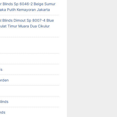
er Blinds Sp 6046-2 Beige Sumur
ka Putih Kemayoran Jakarta
al Blinds Dimout Sp 8007-4 Blue
lat Timur Muara Dua Cikulur
ds
orden
Blinds
inds