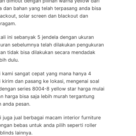
n dimout dengan pilihan warna yellow dari
na dan bahan yang telah terpasang anda bisa
lackout, solar screen dan blackout dan
eragam.
kali ini sebanyak 5 jendela dengan ukuran
uran sebelumnya telah dilakukan pengukuran
ran tidak bisa dilakukan secara mendadak
bih dulu.
i kami sangat cepat yang mana hanya 4
 kirim dan pasang ke lokasi, mengenai soal
engan series 8004-8 yellow star harga mulai
n harga bisa saja lebih murah tergantung
n anda pesan.
 juga jual berbagai macam interior furniture
gan bebas untuk anda pilih seperti roller
blinds lainnya.