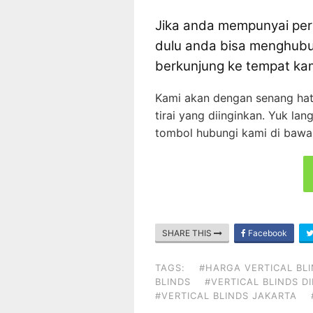
Jika anda mempunyai pert
dulu anda bisa menghubu
berkunjung ke tempat kam
Kami akan dengan senang ha
tirai yang diinginkan. Yuk lan
tombol hubungi kami di bawah
SHARE THIS
Facebook
TAGS:
#HARGA VERTICAL BL
BLINDS
#VERTICAL BLINDS D
#VERTICAL BLINDS JAKARTA