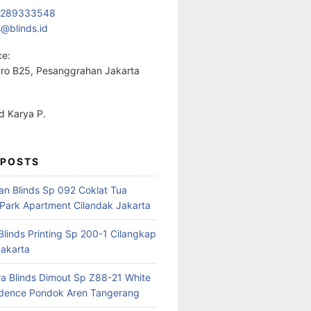
1289333548
s@blinds.id
ce:
ro B25, Pesanggrahan Jakarta
 Karya P.
 POSTS
ian Blinds Sp 092 Coklat Tua
Park Apartment Cilandak Jakarta
 Blinds Printing Sp 200-1 Cilangkap
akarta
a Blinds Dimout Sp Z88-21 White
idence Pondok Aren Tangerang