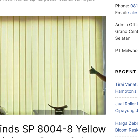
Phone:
08
Email:
sale
Admin Offi
Grand Cent
Selatan
PT Melwood
RECENT
Tirai Venet
Hampton’s 
Jual Roller
Cipayung J
Harga Zebr
Blinds SP 8004-8 Yellow
Bloom Res