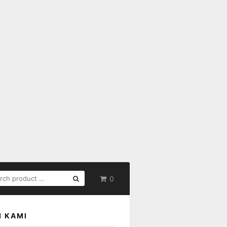
RCH
0
:
I KAMI