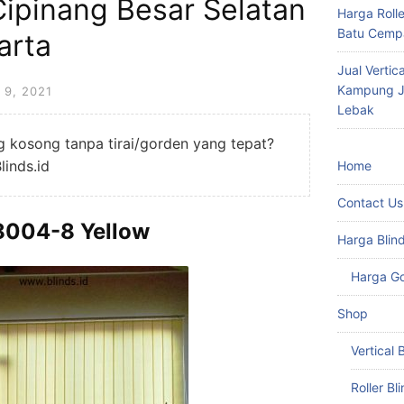
ipinang Besar Selatan
Harga Roll
Batu Cempa
arta
Jual Vertic
Kampung Ju
9, 2021
Lebak
ng kosong tanpa tirai/gorden yang tepat?
Blinds.id
Home
Contact Us
 8004-8 Yellow
Harga Blin
Harga G
Shop
Vertical 
Roller Bl