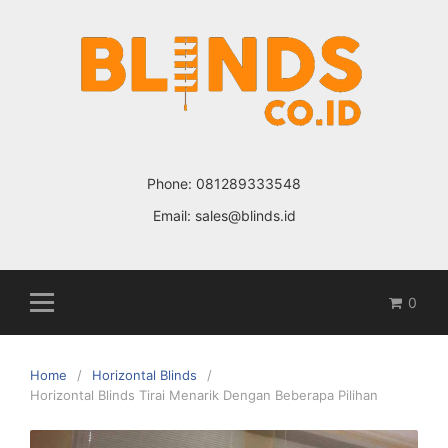
Skip
to
content
Phone:
081289333548
Email:
sales@blinds.id
0
Home
Horizontal Blinds
Horizontal Blinds Tirai Menarik Dengan Beberapa Pilihan