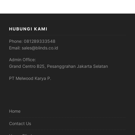
HUBUNGI KAMI
Phone:
081289333548
Email:
sales@blinds.co.id
Admin Office:
Grand Centro B25, Pesanggrahan Jakarta Selatan
PT Melwood Karya P.
Home
Contact Us