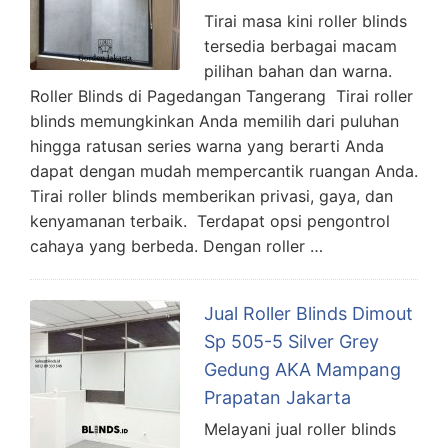
Tirai masa kini roller blinds
tersedia berbagai macam
pilihan bahan dan warna.
Roller Blinds di Pagedangan Tangerang Tirai roller
blinds memungkinkan Anda memilih dari puluhan
hingga ratusan series warna yang berarti Anda
dapat dengan mudah mempercantik ruangan Anda.
Tirai roller blinds memberikan privasi, gaya, dan
kenyamanan terbaik. Terdapat opsi pengontrol
cahaya yang berbeda. Dengan roller …
Jual Roller Blinds Dimout
Sp 505-5 Silver Grey
Gedung AKA Mampang
Prapatan Jakarta
Melayani jual roller blinds