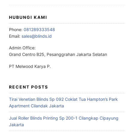
HUBUNGI KAMI
Phone:
081289333548
Email:
sales@blinds.id
Admin Office:
Grand Centro B25, Pesanggrahan Jakarta Selatan
PT Melwood Karya P.
RECENT POSTS
Tirai Venetian Blinds Sp 092 Coklat Tua Hampton’s Park
Apartment Cilandak Jakarta
Jual Roller Blinds Printing Sp 200-1 Cilangkap Cipayung
Jakarta