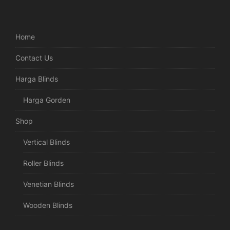
Home
Contact Us
Harga Blinds
Harga Gorden
Shop
Vertical Blinds
Roller Blinds
Venetian Blinds
Wooden Blinds