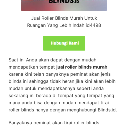
Jual Roller Blinds Murah Untuk
Ruangan Yang Lebih Indah id4498
Saat ini Anda akan dapat dengan mudah
mendapatkan tempat
jual roller blinds murah
karena kini telah banyaknya peminat akan jenis
blinds ini sehingga tidak heran jika kini akan lebih
mudah untuk mendapatkannya seperti anda
sekarang ini berada di tempat yang tempat yang
mana anda bisa dengan mudah mendapat tirai
roller blinds
hanya dengan menghubungi Blinds.id.
Banyaknya peminat akan tirai roller blinds