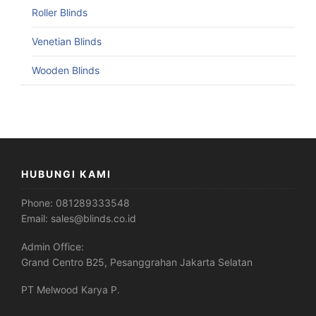
Roller Blinds
Venetian Blinds
Wooden Blinds
HUBUNGI KAMI
Phone:
081289333548
Email:
sales@blinds.co.id
Admin Office:
Grand Centro B25, Pesanggrahan Jakarta Selatan
PT Melwood Karya P.