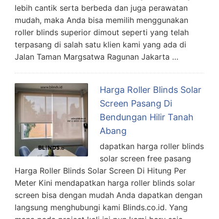
lebih cantik serta berbeda dan juga perawatan
mudah, maka Anda bisa memilih menggunakan
roller blinds superior dimout seperti yang telah
terpasang di salah satu klien kami yang ada di
Jalan Taman Margsatwa Ragunan Jakarta …
Harga Roller Blinds Solar
Screen Pasang Di
Bendungan Hilir Tanah
Abang
dapatkan harga roller blinds
solar screen free pasang
Harga Roller Blinds Solar Screen Di Hitung Per
Meter Kini mendapatkan harga roller blinds solar
screen bisa dengan mudah Anda dapatkan dengan
langsung menghubungi kami Blinds.co.id. Yang