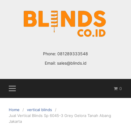
Skip
to
content
Phone:
081289333548
Email:
sales@blinds.id
0
Home
vertical blinds
Jual Vertical Blinds Sp 6045-3 Grey Gelora Tanah Abang
Jakarta