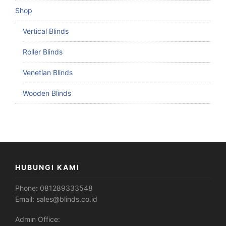
Shop
Vertical Blinds
Roller Blinds
Venetian Blinds
Wooden Blinds
HUBUNGI KAMI
Phone:
081289333548
Email:
sales@blinds.co.id
Admin Office: