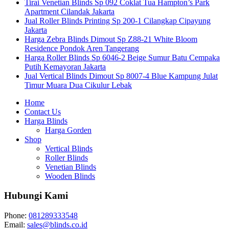
Tirai Venetian Blinds Sp 092 Coklat Tua Hampton’s Park
Apartment Cilandak Jakarta
Jual Roller Blinds Printing Sp 200-1 Cilangkap Cipayung
Jakarta
Harga Zebra Blinds Dimout Sp Z88-21 White Bloom
Residence Pondok Aren Tangerang
Harga Roller Blinds Sp 6046-2 Beige Sumur Batu Cempaka
Putih Kemayoran Jakarta
Jual Vertical Blinds Dimout Sp 8007-4 Blue Kampung Julat
Timur Muara Dua Cikulur Lebak
Home
Contact Us
Harga Blinds
Harga Gorden
Shop
Vertical Blinds
Roller Blinds
Venetian Blinds
Wooden Blinds
Hubungi Kami
Phone:
081289333548
Email:
sales@blinds.co.id