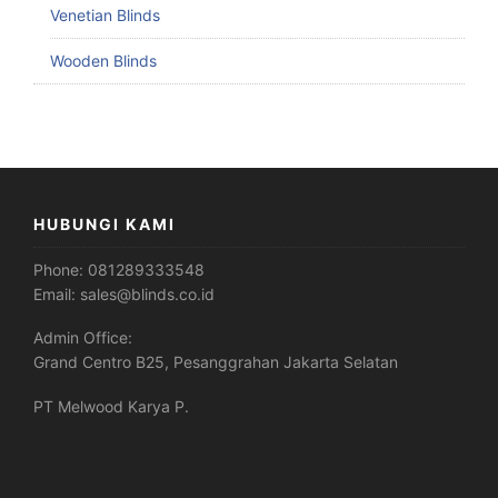
Venetian Blinds
Wooden Blinds
HUBUNGI KAMI
Phone:
081289333548
Email:
sales@blinds.co.id
Admin Office:
Grand Centro B25, Pesanggrahan Jakarta Selatan
PT Melwood Karya P.