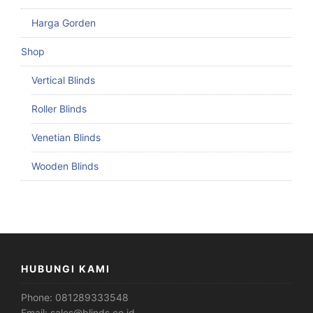
Harga Gorden
Shop
Vertical Blinds
Roller Blinds
Venetian Blinds
Wooden Blinds
HUBUNGI KAMI
Phone:
081289333548
Email:
sales@blinds.co.id