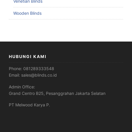
Venetian Blinds
Wooden Blinds
HUBUNGI KAMI
Phone:
081289333548
Email:
sales@blinds.co.id
Admin Office:
Grand Centro B25, Pesanggrahan Jakarta Selatan
PT Melwood Karya P.