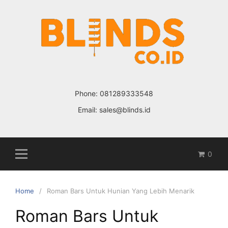
Skip
to
content
Phone:
081289333548
Email:
sales@blinds.id
0
Home
Roman Bars Untuk Hunian Yang Lebih Menarik
Roman Bars Untuk