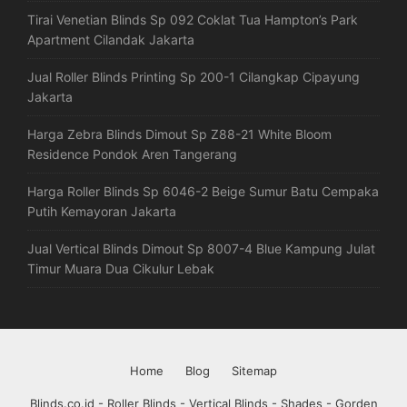
Tirai Venetian Blinds Sp 092 Coklat Tua Hampton’s Park
Apartment Cilandak Jakarta
Jual Roller Blinds Printing Sp 200-1 Cilangkap Cipayung
Jakarta
Harga Zebra Blinds Dimout Sp Z88-21 White Bloom
Residence Pondok Aren Tangerang
Harga Roller Blinds Sp 6046-2 Beige Sumur Batu Cempaka
Putih Kemayoran Jakarta
Jual Vertical Blinds Dimout Sp 8007-4 Blue Kampung Julat
Timur Muara Dua Cikulur Lebak
Home
Blog
Sitemap
Blinds.co.id - Roller Blinds - Vertical Blinds - Shades - Gorden