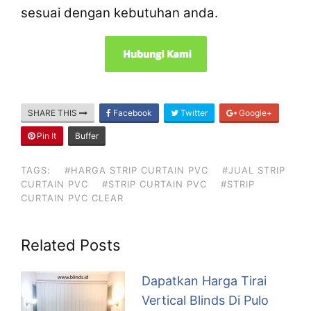
sesuai dengan kebutuhan anda.
SHARE THIS
Facebook
Twitter
Google+
Pin It
Buffer
TAGS:
#HARGA STRIP CURTAIN PVC
#JUAL STRIP
CURTAIN PVC
#STRIP CURTAIN PVC
#STRIP
CURTAIN PVC CLEAR
Related Posts
Dapatkan Harga Tirai
Vertical Blinds Di Pulo