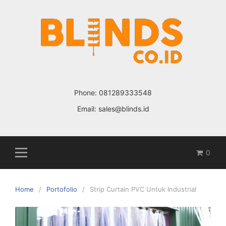
Skip
to
content
Phone:
081289333548
Email:
sales@blinds.id
0
Home
Portofolio
Strip Curtain PVC Untuk Industrial