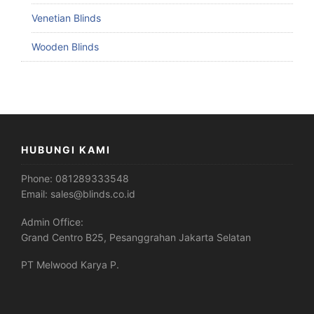
Venetian Blinds
Wooden Blinds
HUBUNGI KAMI
Phone:
081289333548
Email:
sales@blinds.co.id
Admin Office:
Grand Centro B25, Pesanggrahan Jakarta Selatan
PT Melwood Karya P.