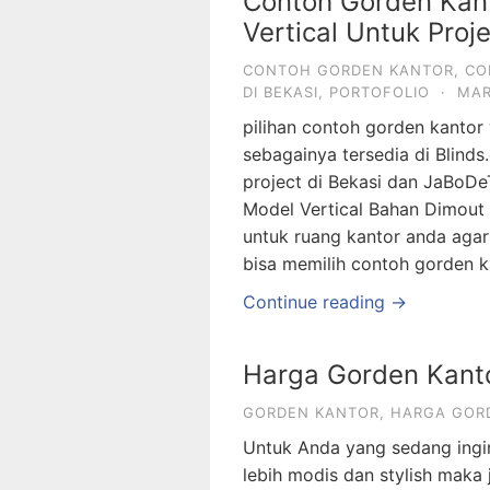
Contoh Gorden Kan
Vertical Untuk Proj
CONTOH GORDEN KANTOR
,
CO
DI BEKASI
,
PORTOFOLIO
·
MAR
pilihan contoh gorden kantor v
sebagainya tersedia di Blinds.
project di Bekasi dan JaBoD
Model Vertical Bahan Dimout
untuk ruang kantor anda agar
bisa memilih contoh gorden k
Continue reading →
Harga Gorden Kanto
GORDEN KANTOR
,
HARGA GOR
Untuk Anda yang sedang ingi
lebih modis dan stylish maka 