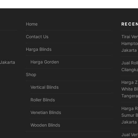
Home
RECE
Contact Us
Tirai Ve
Hampton
Harga Blinds
Jakarta
Harga Gorden
Jakarta
Jual Rol
Cilangk
Shop
Harga Z
Vertical Blinds
White B
Tanger
Roller Blinds
Harga R
Venetian Blinds
Sumur B
Jakarta
Wooden Blinds
Jual Ver