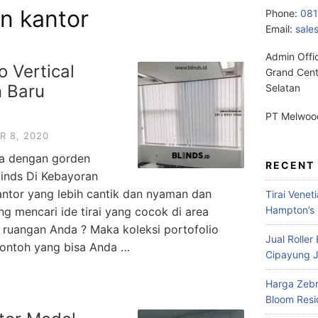
en kantor
Phone:
08
Email:
sale
Admin Offi
o Vertical
Grand Cent
n Baru
Selatan
PT Melwood
R 8, 2020
da dengan gorden
RECENT
Blinds Di Kebayoran
antor yang lebih cantik dan nyaman dan
Tirai Venet
Hampton’s 
 mencari ide tirai yang cocok di area
 ruangan Anda ? Maka koleksi portofolio
Jual Roller
 contoh yang bisa Anda …
Cipayung J
Harga Zebr
Bloom Res