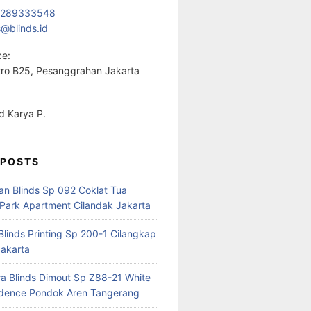
1289333548
s@blinds.id
ce:
ro B25, Pesanggrahan Jakarta
 Karya P.
 POSTS
ian Blinds Sp 092 Coklat Tua
Park Apartment Cilandak Jakarta
 Blinds Printing Sp 200-1 Cilangkap
akarta
a Blinds Dimout Sp Z88-21 White
idence Pondok Aren Tangerang