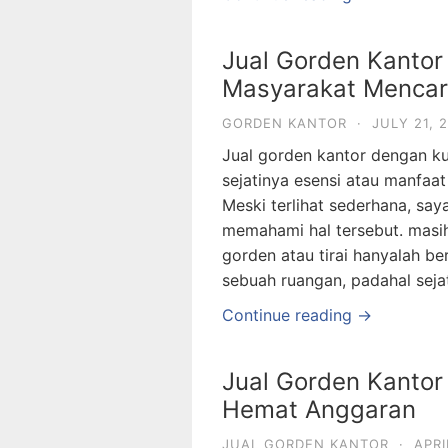
Jual Gorden Kantor
Masyarakat Mencari
GORDEN KANTOR
·
JULY 21, 
Jual gorden kantor dengan k
sejatinya esensi atau manfaa
Meski terlihat sederhana, sa
memahami hal tersebut. mas
gorden atau tirai hanyalah be
sebuah ruangan, padahal seja
Continue reading →
Jual Gorden Kantor
Hemat Anggaran
JUAL GORDEN KANTOR
·
APRI