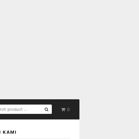
RCH
0
:
I KAMI