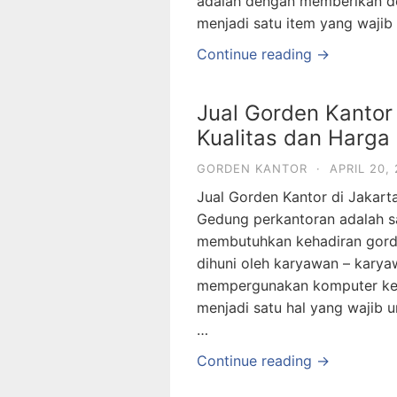
adalah dengan memberikan dek
menjadi satu item yang wajib
Continue reading →
Jual Gorden Kantor
Kualitas dan Harga 
GORDEN KANTOR
·
APRIL 20, 
Jual Gorden Kantor di Jakarta
Gedung perkantoran adalah sa
membutuhkan kehadiran gorde
dihuni oleh karyawan – kar
mempergunakan komputer keti
menjadi satu hal yang wajib u
…
Continue reading →