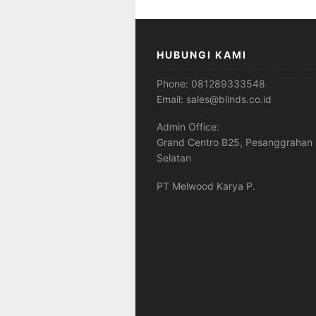
HUBUNGI KAMI
Phone:
081289333548
Email:
sales@blinds.co.id
Admin Office:
Grand Centro B25, Pesanggrahan 
Selatan
PT Melwood Karya P.