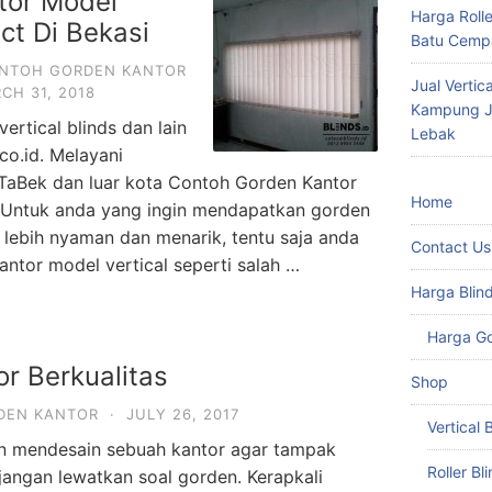
tor Model
Harga Roll
ect Di Bekasi
Batu Cempa
NTOH GORDEN KANTOR
Jual Vertic
CH 31, 2018
Kampung Ju
ertical blinds dan lain
Lebak
co.id. Melayani
eTaBek dan luar kota Contoh Gorden Kantor
Home
 Untuk anda yang ingin mendapatkan gorden
 lebih nyaman dan menarik, tentu saja anda
Contact Us
antor model vertical seperti salah …
Harga Blin
Harga G
r Berkualitas
Shop
DEN KANTOR
·
JULY 26, 2017
Vertical 
n mendesain sebuah kantor agar tampak
Roller Bl
jangan lewatkan soal gorden. Kerapkali