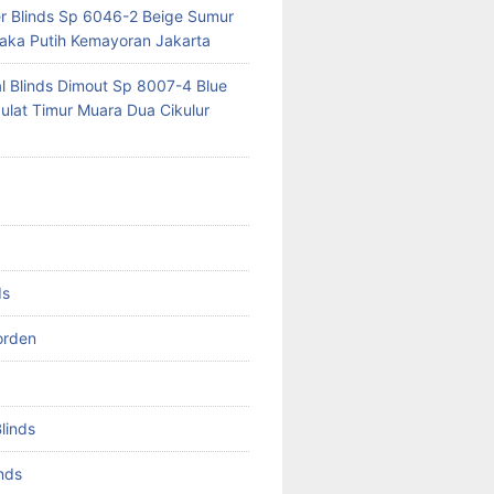
er Blinds Sp 6046-2 Beige Sumur
ka Putih Kemayoran Jakarta
al Blinds Dimout Sp 8007-4 Blue
lat Timur Muara Dua Cikulur
ds
orden
Blinds
inds