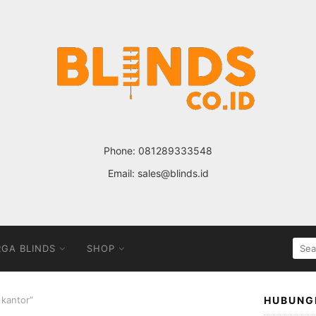
Phone:
081289333548
Email:
sales@blinds.id
SEA
GA BLINDS
SHOP
FOR
 kantor”
HUBUNG