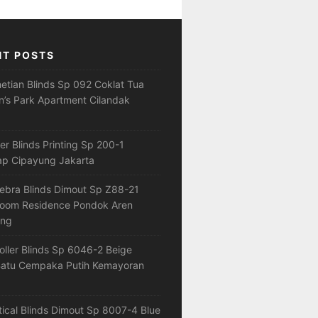
NT POSTS
netian Blinds Sp 092 Coklat Tua
’s Park Apartment Cilandak
ler Blinds Printing Sp 200-1
ap Cipayung Jakarta
ebra Blinds Dimout Sp Z88-21
loom Residence Pondok Aren
ang
oller Blinds Sp 6046-2 Beige
atu Cempaka Putih Kemayoran
tical Blinds Dimout Sp 8007-4 Blue