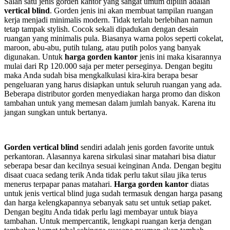
Salah satu jenis gorden kantor yang sangat umum dipilih adalah
vertical blind
. Gorden jenis ini akan membuat tampilan ruangan
kerja menjadi minimalis modern. Tidak terlalu berlebihan namun
tetap tampak stylish. Cocok sekali dipadukan dengan desain
ruangan yang minimalis pula. Biasanya warna polos seperti cokelat,
maroon, abu-abu, putih tulang, atau putih polos yang banyak
digunakan. Untuk
harga gorden kantor
jenis ini maka kisarannya
mulai dari Rp 120.000 saja per meter perseginya. Dengan begitu
maka Anda sudah bisa mengkalkulasi kira-kira berapa besar
pengeluaran yang harus disiapkan untuk seluruh ruangan yang ada.
Beberapa distributor gorden menyediakan harga promo dan diskon
tambahan untuk yang memesan dalam jumlah banyak. Karena itu
jangan sungkan untuk bertanya.
Gorden vertical blind
sendiri adalah jenis gorden favorite untuk
perkantoran. Alasannya karena sirkulasi sinar matahari bisa diatur
seberapa besar dan kecilnya sesuai keinginan Anda. Dengan begitu
disaat cuaca sedang terik Anda tidak perlu takut silau jika terus
menerus terpapar panas matahari.
Harga gorden kantor
diatas
untuk jenis vertical blind juga sudah termasuk dengan harga pasang
dan harga kelengkapannya sebanyak satu set untuk setiap paket.
Dengan begitu Anda tidak perlu lagi membayar untuk biaya
tambahan. Untuk mempercantik, lengkapi ruangan kerja dengan