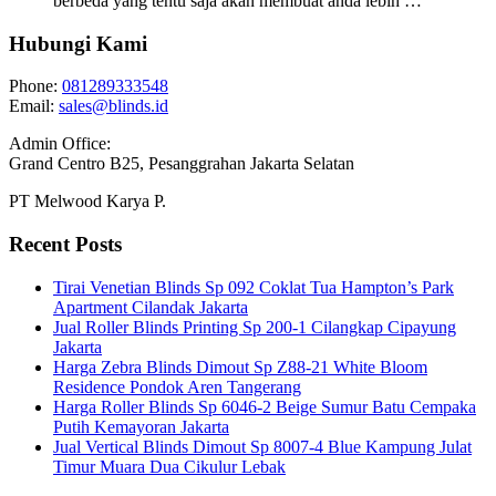
berbeda yang tentu saja akan membuat anda lebih …
Hubungi Kami
Phone:
081289333548
Email:
sales@blinds.id
Admin Office:
Grand Centro B25, Pesanggrahan Jakarta Selatan
PT Melwood Karya P.
Recent Posts
Tirai Venetian Blinds Sp 092 Coklat Tua Hampton’s Park
Apartment Cilandak Jakarta
Jual Roller Blinds Printing Sp 200-1 Cilangkap Cipayung
Jakarta
Harga Zebra Blinds Dimout Sp Z88-21 White Bloom
Residence Pondok Aren Tangerang
Harga Roller Blinds Sp 6046-2 Beige Sumur Batu Cempaka
Putih Kemayoran Jakarta
Jual Vertical Blinds Dimout Sp 8007-4 Blue Kampung Julat
Timur Muara Dua Cikulur Lebak