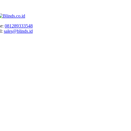
e:
081289333548
l:
sales@blinds.id