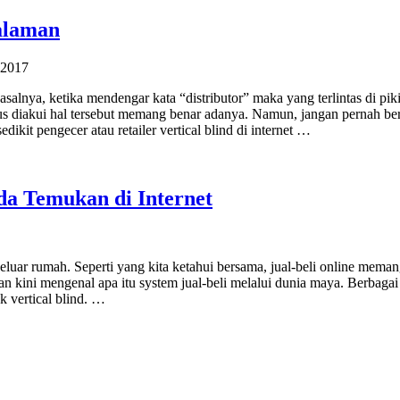
galaman
 2017
salnya, ketika mendengar kata “distributor” maka yang terlintas di pik
us diakui hal tersebut memang benar adanya. Namun, jangan pernah ber
ikit pengecer atau retailer vertical blind di internet …
nda Temukan di Internet
 keluar rumah. Seperti yang kita ketahui bersama, jual-beli online mema
an kini mengenal apa itu system jual-beli melalui dunia maya. Berbaga
 vertical blind. …