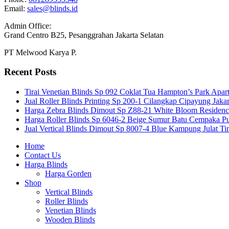
Email:
sales@blinds.id
Admin Office:
Grand Centro B25, Pesanggrahan Jakarta Selatan
PT Melwood Karya P.
Recent Posts
Tirai Venetian Blinds Sp 092 Coklat Tua Hampton’s Park Apar
Jual Roller Blinds Printing Sp 200-1 Cilangkap Cipayung Jakar
Harga Zebra Blinds Dimout Sp Z88-21 White Bloom Residen
Harga Roller Blinds Sp 6046-2 Beige Sumur Batu Cempaka Pu
Jual Vertical Blinds Dimout Sp 8007-4 Blue Kampung Julat T
Home
Contact Us
Harga Blinds
Harga Gorden
Shop
Vertical Blinds
Roller Blinds
Venetian Blinds
Wooden Blinds