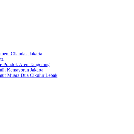
tment Cilandak Jakarta
ta
ce Pondok Aren Tangerang
tih Kemayoran Jakarta
imur Muara Dua Cikulur Lebak