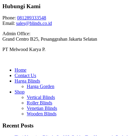
Hubungi Kami
Phone:
081289333548
Email:
sales@blinds.co.id
Admin Office:
Grand Centro B25, Pesanggrahan Jakarta Selatan
PT Melwood Karya P.
Home
Contact Us
Harga Blinds
Harga Gorden
Shop
Vertical Blinds
Roller Blinds
Venetian Blinds
Wooden Blinds
Recent Posts