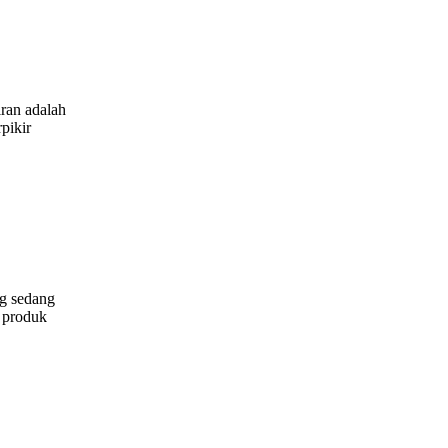
iran adalah
pikir
ng sedang
i produk