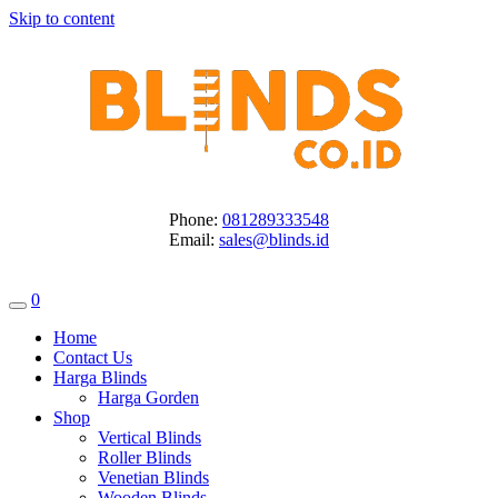
Skip to content
Phone:
081289333548
Email:
sales@blinds.id
0
Home
Contact Us
Harga Blinds
Harga Gorden
Shop
Vertical Blinds
Roller Blinds
Venetian Blinds
Wooden Blinds