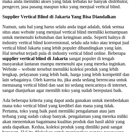
maka anda memiliki akses yang tidak terbatas ke banyak distributor,
pengecer, jasa pasang maupun toko yang menjual vertical blind.
Supplier Vertical Blind di Jakarta Yang Bisa Diandalkan
Namun, satu hal yang harus selalu anda ingat adalah, tidak semua
situs atau website yang menjual vertical blind memiliki kemampuan
untuk memenuhi kebutuhan dan keinginan anda. Seperti halnya di
industry vertical blind konvensional, selalu ada toko atau tempat jual
vertical blind Jakarta yang lebih populer dibandingkan yang lain.
Hal tersebut terjadi pula di industry vertical blind online. Beberapa
supplier vertical blind di Jakarta
sangat populer di tengah
masyarakat lantaran mampu memenuhi apa yang mereka inginkan.
Website – website tersebut memiliki koleksi produk yang lebih
lengkap, pelayanan yang lebih baik, harga yang lebih kompetitif dan
lain sebagainya. Oleh karena itu, jika anda sedang berencana untuk
memasang vertical blind dan saat ini sedang mencarinya di internet,
sangat dianjurkan agar memilih toko yang sudah bereputasi baik.
Ada beberapa kriteria yang dapat anda gunakan untuk membedakan
mana toko vertical blind yang kredibel dan mana yang tidak.
Pertama, toko yang baik pasti memiliki pengalaman atau jam
terbang yang sudah cukup banyak. pengalaman yang mereka miliki
akan menentukan bagaimana kualitas produk dan hasil akhir yang
anda dapatkan. Kedua, koleksi produk yang dimiliki pasti sangat