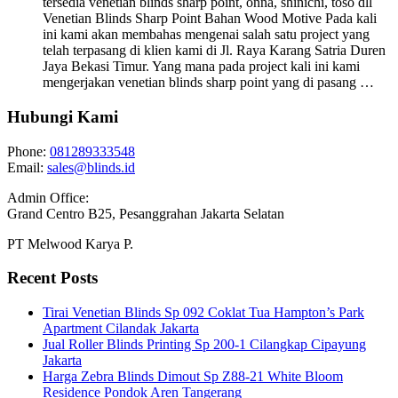
tersedia venetian blinds sharp point, onna, shinichi, toso dll
Venetian Blinds Sharp Point Bahan Wood Motive Pada kali
ini kami akan membahas mengenai salah satu project yang
telah terpasang di klien kami di Jl. Raya Karang Satria Duren
Jaya Bekasi Timur. Yang mana pada project kali ini kami
mengerjakan venetian blinds sharp point yang di pasang …
Hubungi Kami
Phone:
081289333548
Email:
sales@blinds.id
Admin Office:
Grand Centro B25, Pesanggrahan Jakarta Selatan
PT Melwood Karya P.
Recent Posts
Tirai Venetian Blinds Sp 092 Coklat Tua Hampton’s Park
Apartment Cilandak Jakarta
Jual Roller Blinds Printing Sp 200-1 Cilangkap Cipayung
Jakarta
Harga Zebra Blinds Dimout Sp Z88-21 White Bloom
Residence Pondok Aren Tangerang