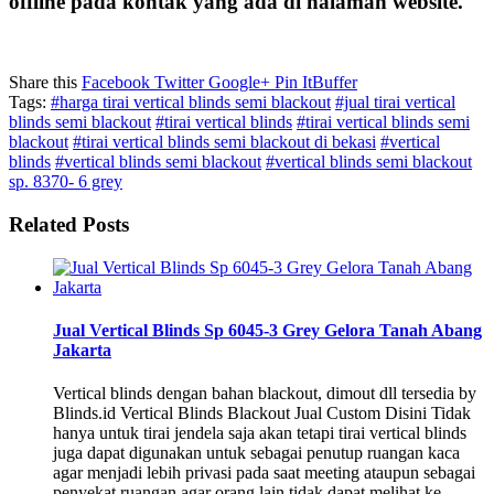
offline pada kontak yang ada di halaman website.
Share this
Facebook
Twitter
Google+
Pin It
Buffer
Tags:
#harga tirai vertical blinds semi blackout
#jual tirai vertical
blinds semi blackout
#tirai vertical blinds
#tirai vertical blinds semi
blackout
#tirai vertical blinds semi blackout di bekasi
#vertical
blinds
#vertical blinds semi blackout
#vertical blinds semi blackout
sp. 8370- 6 grey
Related Posts
Jual Vertical Blinds Sp 6045-3 Grey Gelora Tanah Abang
Jakarta
Vertical blinds dengan bahan blackout, dimout dll tersedia by
Blinds.id Vertical Blinds Blackout Jual Custom Disini Tidak
hanya untuk tirai jendela saja akan tetapi tirai vertical blinds
juga dapat digunakan untuk sebagai penutup ruangan kaca
agar menjadi lebih privasi pada saat meeting ataupun sebagai
penyekat ruangan agar orang lain tidak dapat melihat ke