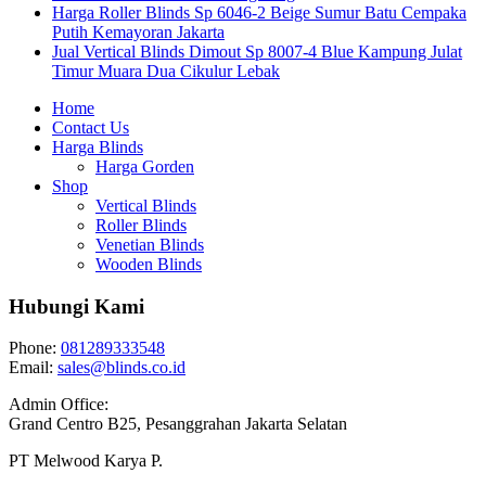
Harga Roller Blinds Sp 6046-2 Beige Sumur Batu Cempaka
Putih Kemayoran Jakarta
Jual Vertical Blinds Dimout Sp 8007-4 Blue Kampung Julat
Timur Muara Dua Cikulur Lebak
Home
Contact Us
Harga Blinds
Harga Gorden
Shop
Vertical Blinds
Roller Blinds
Venetian Blinds
Wooden Blinds
Hubungi Kami
Phone:
081289333548
Email:
sales@blinds.co.id
Admin Office:
Grand Centro B25, Pesanggrahan Jakarta Selatan
PT Melwood Karya P.