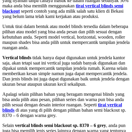
yang nyaman tanpa cahaya masuk ke dalam ruangan sebanyak 50%
maka anda bisa memilih menggunakan
tirai vertical blinds semi
blackout
seperti contoh yang ada milik salah satu klien di Bekasi
yang belum lama telah kami kerjakan atau produksi.
Untuk tirai dalam bentuk atau model blinds tersedia dalam beberapa
pilihan atau model yang bisa anda pesan dan pilih sesuai dengan
kebutuhan anda. Seperti model vertical, horizontal, wooden, roller
maupun shades bisa anda pilih untuk mempercantik tampilan jendela
ruangan anda.
Vertical blinds
tidak hanya dapat digunakan untuk jendela kantor
saja, akan tetapi saat ini vertical juga sudah banyak digunakan dan
dipakai untuk mempercantik tampilan jendela rumah. Karena selain
memberikan kesan simple namun juga dapat mempercantik jendela.
Dan jenis blinds ini juga dapat digunakan baik untuk jendela dengan
ukuran besar ataupun ukuran kecil sekalipun.
Apalagi selain pilihan bahan yang beragam mengenai blinds yang
bisa anda pilih atau pesan, pilihan series dan warna pun bisa anda
pilih sesuai dengan desain interior ruangan. Seperti
tirai vertical
blinds
di atas yang di pilih dengan pilihan bahan semi blackout sp.
8370 – 6 dengan warna grey.
Selain
vertical blinds semi blackout sp. 8370 – 6 grey
, anda pun
juga bisa memilih jenis series lainnya dengan warna yang tentunya