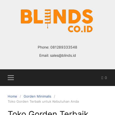
Skip
to
content
Phone:
081289333548
Email:
sales@blinds.id
0
Home
Gorden Minimalis
Toko Gorden Terbaik untuk Kebutuhan Anda
Toko Gorden Terbaik