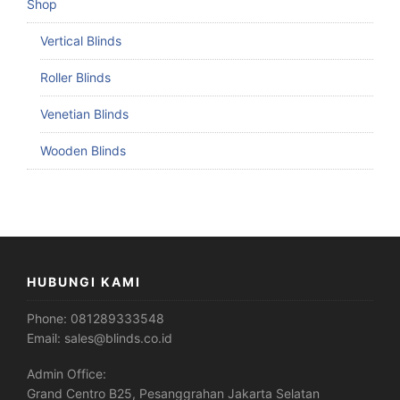
Shop
Vertical Blinds
Roller Blinds
Venetian Blinds
Wooden Blinds
HUBUNGI KAMI
Phone:
081289333548
Email:
sales@blinds.co.id
Admin Office:
Grand Centro B25, Pesanggrahan Jakarta Selatan