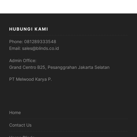
HUBUNGI KAMI
Phone:
081289333548
Email:
sales@blinds.co.id
Admin Office:
Grand Centro B25, Pesanggrahan Jakarta Selatan
PT Melwood Karya P.
Home
Contact Us