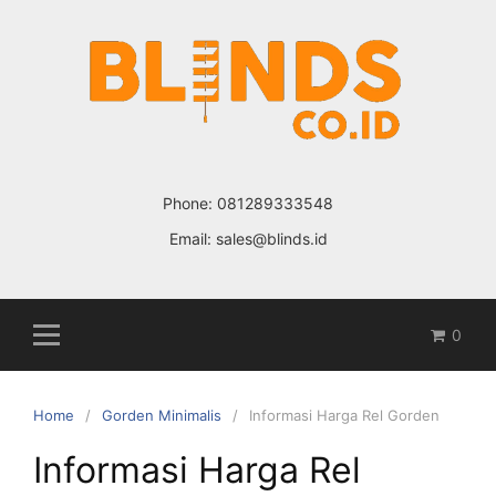
Skip
to
content
Phone:
081289333548
Email:
sales@blinds.id
0
Home
Gorden Minimalis
Informasi Harga Rel Gorden
Informasi Harga Rel