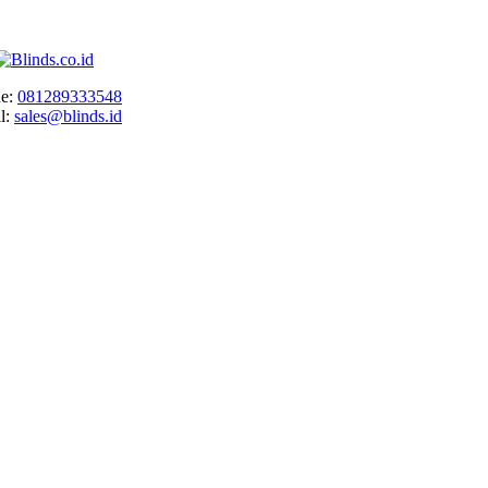
e:
081289333548
l:
sales@blinds.id