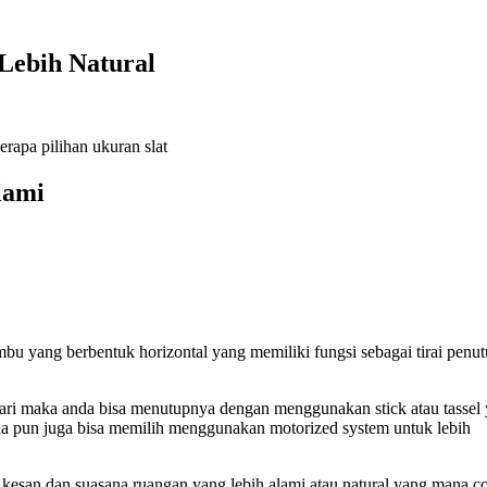
Lebih Natural
rapa pilihan ukuran slat
lami
bu yang berbentuk horizontal yang memiliki fungsi sebagai tirai penu
ari maka anda bisa menutupnya dengan menggunakan stick atau tassel
da pun juga bisa memilih menggunakan motorized system untuk lebih
esan dan suasana ruangan yang lebih alami atau natural yang mana c