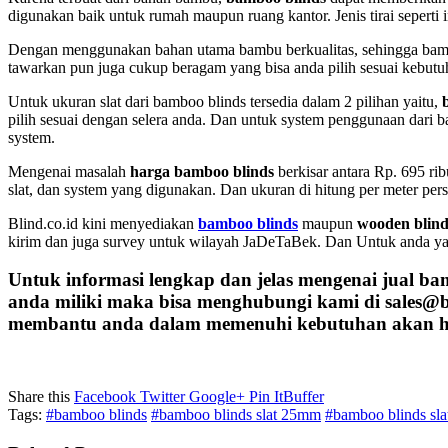
digunakan baik untuk rumah maupun ruang kantor. Jenis tirai seperti 
Dengan menggunakan bahan utama bambu berkualitas, sehingga bamb
tawarkan pun juga cukup beragam yang bisa anda pilih sesuai kebutu
Untuk ukuran slat dari bamboo blinds tersedia dalam 2 pilihan yaitu,
pilih sesuai dengan selera anda. Dan untuk system penggunaan dari b
system.
Mengenai masalah
harga bamboo blinds
berkisar antara Rp. 695 ri
slat, dan system yang digunakan. Dan ukuran di hitung per meter pers
Blind.co.id kini menyediakan
bamboo blinds
maupun
wooden blind
kirim dan juga survey untuk wilayah JaDeTaBek. Dan Untuk anda yang
Untuk informasi lengkap dan jelas mengenai jual
bam
anda miliki maka bisa menghubungi kami di sales@
membantu anda dalam memenuhi kebutuhan akan h
Share this
Facebook
Twitter
Google+
Pin It
Buffer
Tags:
#bamboo blinds
#bamboo blinds slat 25mm
#bamboo blinds sl