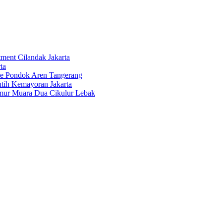
tment Cilandak Jakarta
ta
ce Pondok Aren Tangerang
tih Kemayoran Jakarta
imur Muara Dua Cikulur Lebak