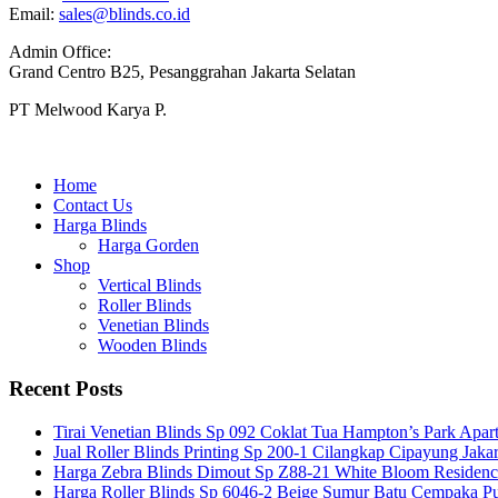
Email:
sales@blinds.co.id
Admin Office:
Grand Centro B25, Pesanggrahan Jakarta Selatan
PT Melwood Karya P.
Home
Contact Us
Harga Blinds
Harga Gorden
Shop
Vertical Blinds
Roller Blinds
Venetian Blinds
Wooden Blinds
Recent Posts
Tirai Venetian Blinds Sp 092 Coklat Tua Hampton’s Park Apar
Jual Roller Blinds Printing Sp 200-1 Cilangkap Cipayung Jakar
Harga Zebra Blinds Dimout Sp Z88-21 White Bloom Residen
Harga Roller Blinds Sp 6046-2 Beige Sumur Batu Cempaka Pu