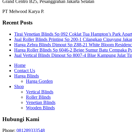
Grand Centro B25, Pesanggrahan Jakarta Selatan
PT Melwood Karya P.
Recent Posts
Tirai Venetian Blinds Sp 092 Coklat Tua Hampton’s Park Apar
Jual Roller Blinds Printing Sp 200-1 Cilangkap Cipayung Jakar
Harga Zebra Blinds Dimout Sp Z88-21 White Bloom Residen
Harga Roller Blinds Sp 6046-2 Beige Sumur Batu Cempaka Pu
Jual Vertical Blinds Dimout Sp 8007-4 Blue Kampung Julat T
Home
Contact Us
Harga Blinds
Harga Gorden
Shop
Vertical Blinds
Roller Blinds
Venetian Blinds
Wooden Blinds
Hubungi Kami
Phone:
081289333548