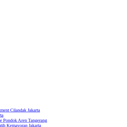
tment Cilandak Jakarta
ta
ce Pondok Aren Tangerang
tih Kemayoran Jakarta