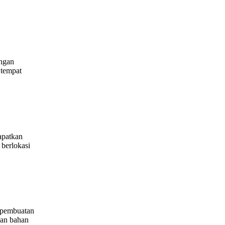
angan
 tempat
apatkan
berlokasi
i pembuatan
dan bahan