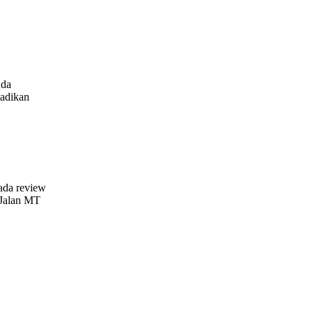
Ada
jadikan
ada review
 Jalan MT