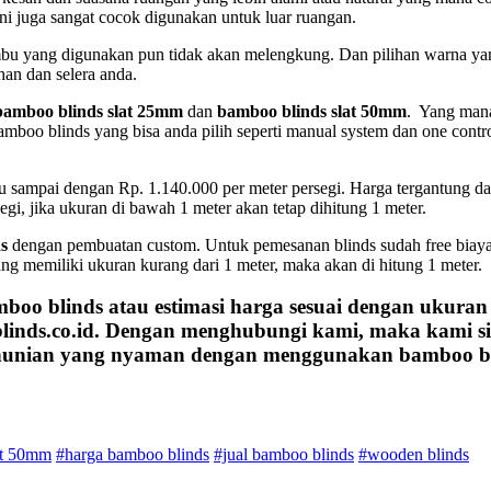
ini juga sangat cocok digunakan untuk luar ruangan.
u yang digunakan pun tidak akan melengkung. Dan pilihan warna ya
han dan selera anda.
bamboo blinds slat 25mm
dan
bamboo blinds slat 50mm
. Yang mana
amboo blinds yang bisa anda pilih seperti manual system dan one contr
bu sampai dengan Rp. 1.140.000 per meter persegi. Harga tergantung da
egi, jika ukuran di bawah 1 meter akan tetap dihitung 1 meter.
s
dengan pembuatan custom. Untuk pemesanan blinds sudah free biay
 memiliki ukuran kurang dari 1 meter, maka akan di hitung 1 meter.
boo blinds
atau estimasi harga sesuai dengan ukuran
blinds.co.id. Dengan menghubungi kami, maka kami s
unian yang nyaman dengan menggunakan bamboo bl
at 50mm
#harga bamboo blinds
#jual bamboo blinds
#wooden blinds