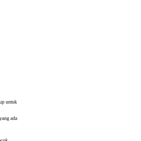
tup untuk
 yang ada
ocok