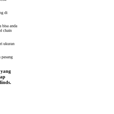
ng di
 bisa anda
ol chain
ri ukuran
a pasang
 yang
iap
inds.