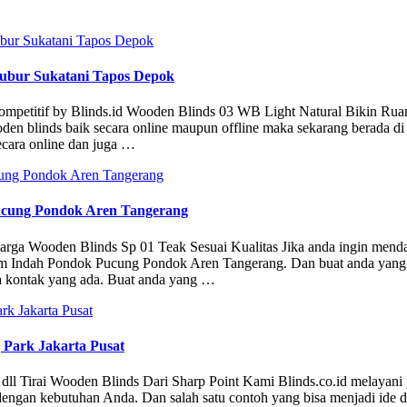
ibubur Sukatani Tapos Depok
a kompetitif by Blinds.id Wooden Blinds 03 WB Light Natural Bikin Ru
n blinds baik secara online maupun offline maka sekarang berada di
ecara online dan juga …
ucung Pondok Aren Tangerang
Harga Wooden Blinds Sp 01 Teak Sesuai Kualitas Jika anda ingin mend
lem Indah Pondok Pucung Pondok Aren Tangerang. Dan buat anda yang 
a kontak yang ada. Buat anda yang …
Park Jakarta Pusat
nds, dll Tirai Wooden Blinds Dari Sharp Point Kami Blinds.co.id melayan
ai dengan kebutuhan Anda. Dan salah satu contoh yang bisa menjadi ide 