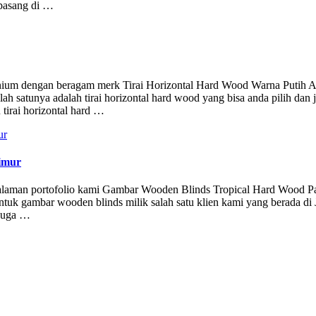
rpasang di …
umunium dengan beragam merk Tirai Horizontal Hard Wood Warna Putih 
lah satunya adalah tirai horizontal hard wood yang bisa anda pilih dan 
 tirai horizontal hard …
imur
i halaman portofolio kami Gambar Wooden Blinds Tropical Hard Wood P
untuk gambar wooden blinds milik salah satu klien kami yang berada di
 juga …