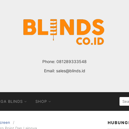
Phone:
081289333548
Email:
sales@blinds.id
SEA
GA BLINDS
SHOP
FOR
Screen
HUBUNG
arp Point Dan Lainnya