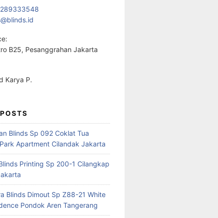
1289333548
s@blinds.id
ce:
ro B25, Pesanggrahan Jakarta
 Karya P.
 POSTS
ian Blinds Sp 092 Coklat Tua
Park Apartment Cilandak Jakarta
 Blinds Printing Sp 200-1 Cilangkap
akarta
a Blinds Dimout Sp Z88-21 White
idence Pondok Aren Tangerang