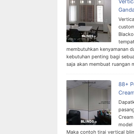
Vertic
Ganda
Vertic
custom
Blacko
tempat
membutuhkan kenyamanan dan 
kebutuhan penting bagi sebua
saja akan membuat ruangan 
88+ Po
Cream
Dapatk
pasang
Cream 
model 
Maka contoh tirai vertical bli