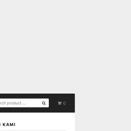
RCH
0
:
I KAMI