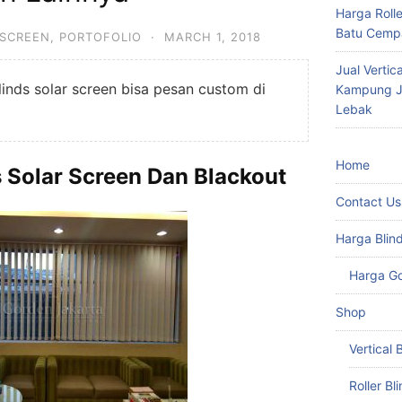
Harga Roll
Batu Cempa
 SCREEN
,
PORTOFOLIO
·
MARCH 1, 2018
Jual Vertic
blinds solar screen bisa pesan custom di
Kampung Ju
Lebak
Home
s Solar Screen Dan Blackout
Contact Us
Harga Blin
Harga G
Shop
Vertical 
Roller Bl