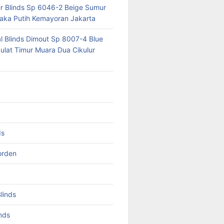
er Blinds Sp 6046-2 Beige Sumur
ka Putih Kemayoran Jakarta
al Blinds Dimout Sp 8007-4 Blue
lat Timur Muara Dua Cikulur
ds
orden
Blinds
inds