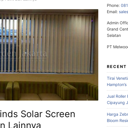
Phone:
08
Email:
sale
Admin Offi
Grand Cent
Selatan
PT Melwood
RECENT
Tirai Venet
Hampton’s 
Jual Roller
Cipayung J
linds Solar Screen
Harga Zebr
Bloom Res
n Lainnya