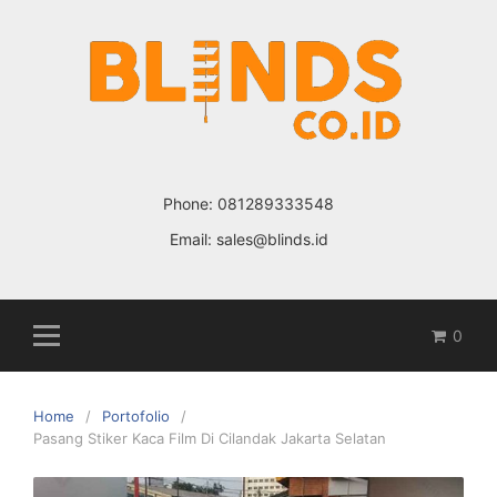
Skip
to
content
Phone:
081289333548
Email:
sales@blinds.id
0
Home
Portofolio
Pasang Stiker Kaca Film Di Cilandak Jakarta Selatan