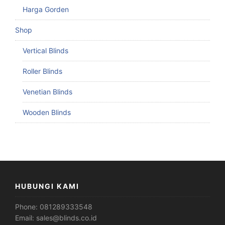
Harga Gorden
Shop
Vertical Blinds
Roller Blinds
Venetian Blinds
Wooden Blinds
HUBUNGI KAMI
Phone:
081289333548
Email:
sales@blinds.co.id