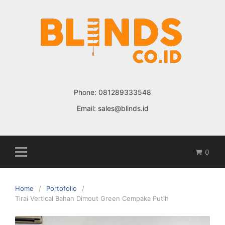
Skip
to
content
Phone:
081289333548
Email:
sales@blinds.id
0
Home
Portofolio
Tirai Vertical Bahan Dimout Green Cempaka Putih